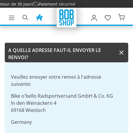
etour de 30 jours
Paiement sécurisé
ontenu principal
A QUELLE ADRESSE FAUT-IL ENVOYER LE
RENVOI?
Veuillez envoyer votre renvoi à l'adresse
suivante:
Bike o'bello Radsportversand GmbH & Co. KG
In den Weinäckern 4
69168 Wiesloch
Germany