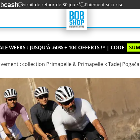
droit de retour de 30 jours
Paiement sécurisé
LE WEEKS : JUSQU'À -60% + 10€ OFFERTS !
*
| CODE:
SUM
vement : collection Primapelle & Primapelle x Tadej Pogača