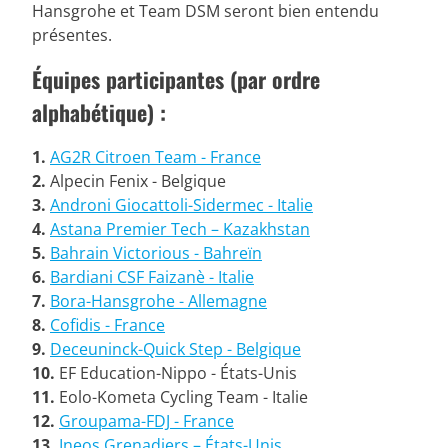
Hansgrohe et Team DSM seront bien entendu
présentes.
Équipes participantes (par ordre
alphabétique) :
1.
AG2R Citroen Team - France
2.
Alpecin Fenix - Belgique
3.
Androni Giocattoli-Sidermec - Italie
4.
Astana Premier Tech – Kazakhstan
5.
Bahrain Victorious - Bahreïn
6.
Bardiani CSF Faizanè - Italie
7.
Bora-Hansgrohe - Allemagne
8.
Cofidis - France
9.
Deceuninck-Quick Step - Belgique
10.
EF Education-Nippo - États-Unis
11.
Eolo-Kometa Cycling Team - Italie
12.
Groupama-FDJ - France
13.
Ineos Grenadiers – États-Unis