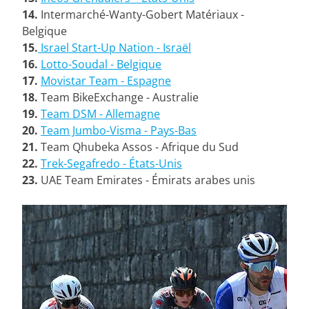
14.
Intermarché-Wanty-Gobert Matériaux -
Belgique
15.
Israel Start-Up Nation - Israël
16.
Lotto-Soudal - Belgique
17.
Movistar Team - Espagne
18.
Team BikeExchange - Australie
19.
Team DSM - Allemagne
20.
Team Jumbo-Visma - Pays-Bas
21.
Team Qhubeka Assos - Afrique du Sud
22.
Trek-Segafredo - États-Unis
23.
UAE Team Emirates - Émirats arabes unis