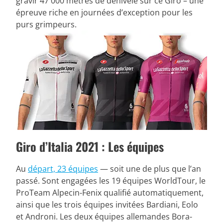
gravir 47 000 mètres de dénivelé sur ce Giro – une
épreuve riche en journées d’exception pour les
purs grimpeurs.
Giro d’Italia 2021 : Les équipes
Au
départ, 23 équipes
— soit une de plus que l’an
passé. Sont engagées les 19 équipes WorldTour, le
ProTeam Alpecin-Fenix qualifié automatiquement,
ainsi que les trois équipes invitées Bardiani, Eolo
et Androni. Les deux équipes allemandes Bora-