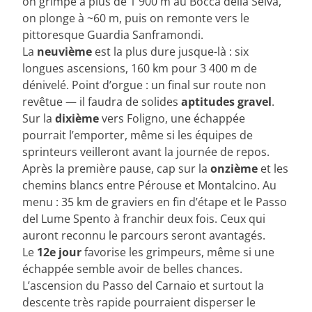
on grimpe à plus de 1 900 m au Bocca della Selva,
on plonge à ~60 m, puis on remonte vers le
pittoresque Guardia Sanframondi.
La
neuvième
est la plus dure jusque-là : six
longues ascensions, 160 km pour 3 400 m de
dénivelé. Point d’orgue : un final sur route non
revêtue — il faudra de solides
aptitudes gravel
.
Sur la
dixième
vers Foligno, une échappée
pourrait l’emporter, même si les équipes de
sprinteurs veilleront avant la journée de repos.
Après la première pause, cap sur la
onzième
et les
chemins blancs entre Pérouse et Montalcino. Au
menu : 35 km de graviers en fin d’étape et le Passo
del Lume Spento à franchir deux fois. Ceux qui
auront reconnu le parcours seront avantagés.
Le
12e jour
favorise les grimpeurs, même si une
échappée semble avoir de belles chances.
L’ascension du Passo del Carnaio et surtout la
descente très rapide pourraient disperser le