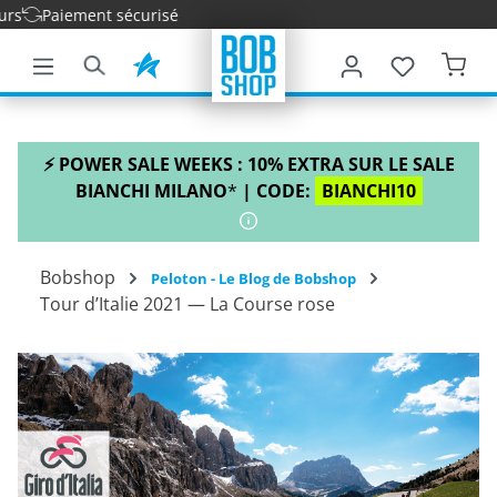
iement sécurisé
ontenu principal
⚡ POWER SALE WEEKS : 10% EXTRA SUR LE SALE
BIANCHI MILANO
*
| CODE:
BIANCHI10
Bobshop
Peloton - Le Blog de Bobshop
Tour d’Italie 2021 — La Course rose