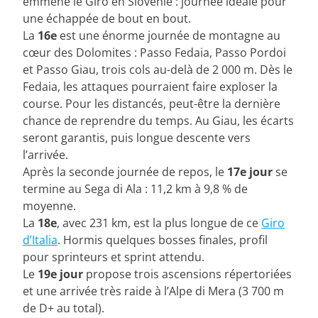
emmène le Giro en Slovénie : journée idéale pour
une échappée de bout en bout.
La
16e
est une énorme journée de montagne au
cœur des Dolomites : Passo Fedaia, Passo Pordoi
et Passo Giau, trois cols au-delà de 2 000 m. Dès le
Fedaia, les attaques pourraient faire exploser la
course. Pour les distancés, peut-être la dernière
chance de reprendre du temps. Au Giau, les écarts
seront garantis, puis longue descente vers
l’arrivée.
Après la seconde journée de repos, le
17e jour
se
termine au Sega di Ala : 11,2 km à 9,8 % de
moyenne.
La
18e
, avec 231 km, est la plus longue de ce
Giro
d’Italia
. Hormis quelques bosses finales, profil
pour sprinteurs et sprint attendu.
Le
19e jour
propose trois ascensions répertoriées
et une arrivée très raide à l’Alpe di Mera (3 700 m
de D+ au total).