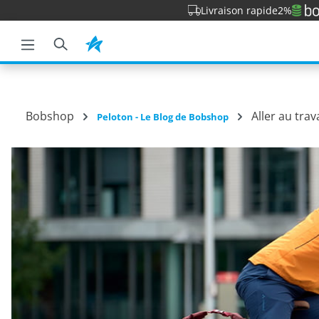
Livraison rapide
2%
a recherche
Passer à la navigation principale
Bobshop
Aller au trav
Peloton - Le Blog de Bobshop