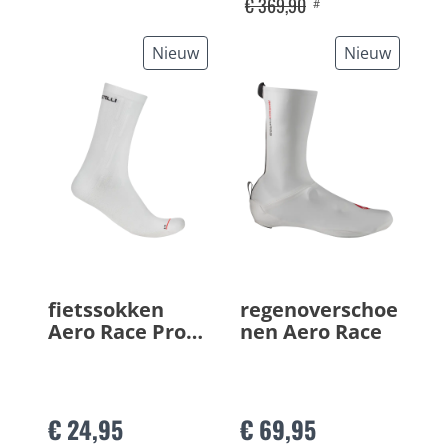
€ 369,90
#
Nieuw
Nieuw
fietssokken
regenoverschoe
Aero Race Pro
nen Aero Race
20
€ 24,95
€ 69,95