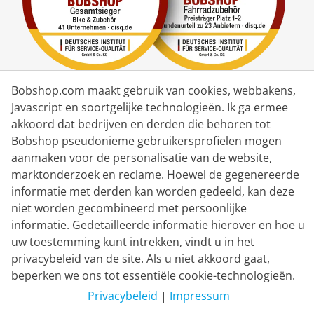
Bobshop.com maakt gebruik van cookies, webbakens,
Bezorgpartner
Javascript en soortgelijke technologieën. Ik ga ermee
akkoord dat bedrijven en derden die behoren tot
Bobshop pseudonieme gebruikersprofielen mogen
Contacteer ons
aanmaken voor de personalisatie van de website,
marktonderzoek en reclame. Hoewel de gegenereerde
Livechat
informatie met derden kan worden gedeeld, kan deze
ma - vr: 8.30 - 16:00 uur (MEZ)
niet worden gecombineerd met persoonlijke
informatie. Gedetailleerde informatie hierover en hoe u
Whatsapp
uw toestemming kunt intrekken, vindt u in het
Terugbellen (en/de)
privacybeleid van de site. Als u niet akkoord gaat,
beperken we ons tot essentiële cookie-technologieën.
Contactformulier
Privacybeleid
|
Impressum