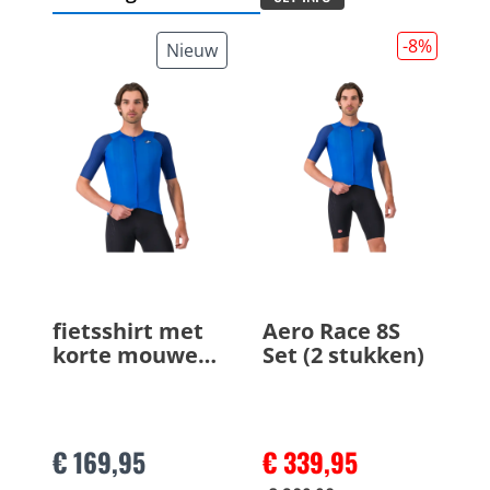
-8
%
Nieuw
fietsshirt met
Aero Race 8S
korte mouwen
Set (2 stukken)
Aero Race 8S
€ 169,95
€ 339,95