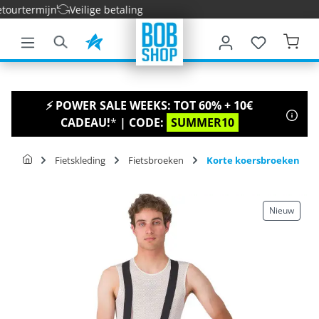
rtermijn
Veilige betaling
e hoofdinhoud
⚡ POWER SALE WEEKS: TOT 60% + 10€
CADEAU!
*
| CODE:
SUMMER10
Fietskleding
Fietsbroeken
Korte koersbroeken
Nieuw