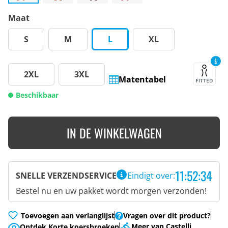
Maat
S
M
L
XL
2XL
3XL
Matentabel
Beschikbaar
IN DE WINKELWAGEN
11:52:33
SNELLE VERZENDSERVICE
Eindigt over:
Bestel nu en uw pakket wordt morgen verzonden!
Toevoegen aan verlanglijst
Vragen over dit product?
Meer van Castelli
Ontdek Korte koersbroeken