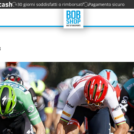
30 giorni soddisfatti o rimborsati
Pagamento sicuro
3