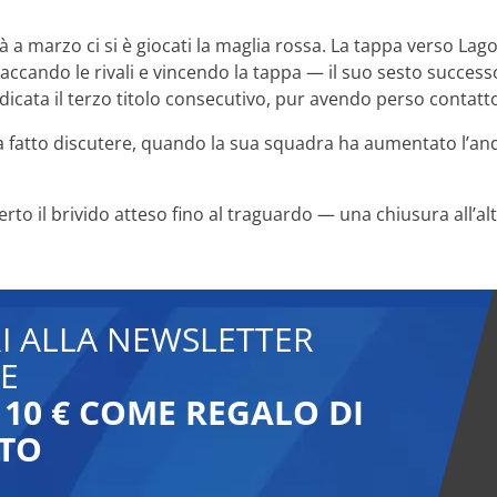
ià a marzo ci si è giocati la maglia rossa. La tappa verso La
staccando le rivali e vincendo la tappa — il suo sesto succ
udicata il terzo titolo consecutivo, pur avendo perso contatt
va fatto discutere, quando la sua squadra ha aumentato l’an
to il brivido atteso fino al traguardo — una chiusura all’al
RI ALLA NEWSLETTER
E
 10 € COME REGALO DI
TO