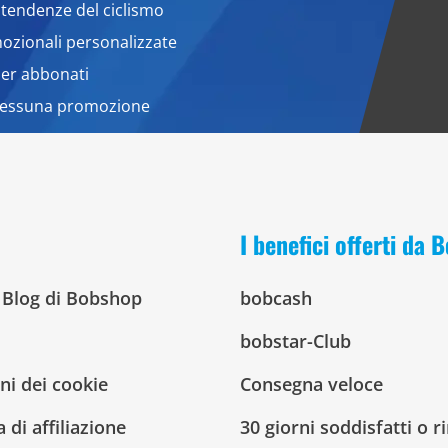
 tendenze del ciclismo
zionali personalizzate
per abbonati
nessuna promozione
I benefici offerti da
l Blog di Bobshop
bobcash
bobstar-Club
ni dei cookie
Consegna veloce
di affiliazione
30 giorni soddisfatti o 