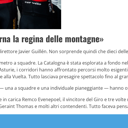
Torna la regina delle montagne»
 direttore Javier Guillén. Non sorprende quindi che dieci delle
nometro a squadre. La Catalogna è stata esplorata a fondo ne
 Asturie, i corridori hanno affrontato percorsi molto esigent
e alla Vuelta. Tutto lasciava presagire spettacolo fino al gran
— una a squadre e una individuale pianeggiante — hanno offe
ne in carica Remco Evenepoel, il vincitore del Giro e tre volt
Geraint Thomas e molti altri contendenti. Tutto faceva pensa