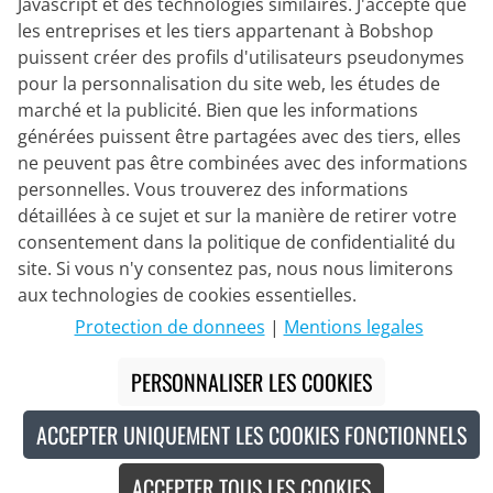
Javascript et des technologies similaires. J'accepte que
les entreprises et les tiers appartenant à Bobshop
Partenaire de Livraison
puissent créer des profils d'utilisateurs pseudonymes
pour la personnalisation du site web, les études de
Nous Contacter
marché et la publicité. Bien que les informations
générées puissent être partagées avec des tiers, elles
Chat en direct
ne peuvent pas être combinées avec des informations
Mo - Fr: 8:30 - 16:00 (HNEC)
personnelles. Vous trouverez des informations
détaillées à ce sujet et sur la manière de retirer votre
Whatsapp
consentement dans la politique de confidentialité du
Rappel (en/de)
site. Si vous n'y consentez pas, nous nous limiterons
aux technologies de cookies essentielles.
Formulaire de contact
Protection de donnees
|
Mentions legales
PERSONNALISER LES COOKIES
#
Les prix barrés correspondent à nos prix de lancement pour la saison en
cours.
ACCEPTER UNIQUEMENT LES COOKIES FONCTIONNELS
© 2026 Bike o' bello Radsportversand GmbH & Co.KG
ACCEPTER TOUS LES COOKIES