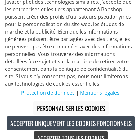
Javascript et des technologies similaires. J'accepte que
les entreprises et les tiers appartenant à Bobshop
Partenaire de Livraison
puissent créer des profils d'utilisateurs pseudonymes
pour la personnalisation du site web, les études de
Nous Contacter
marché et la publicité. Bien que les informations
générées puissent être partagées avec des tiers, elles
Chat en direct
ne peuvent pas être combinées avec des informations
Mo - Fr: 8:30 - 16:00 (HNEC)
personnelles. Vous trouverez des informations
détaillées à ce sujet et sur la manière de retirer votre
Whatsapp
consentement dans la politique de confidentialité du
site. Si vous n'y consentez pas, nous nous limiterons
Rappel (en/de)
aux technologies de cookies essentielles.
Formulaire de contact
Protection de donnees
|
Mentions legales
PERSONNALISER LES COOKIES
#
Les prix barrés correspondent à nos prix de lancement pour la saison en
cours.
ACCEPTER UNIQUEMENT LES COOKIES FONCTIONNELS
© 2026 Bike o' bello Radsportversand GmbH & Co.KG
ACCEPTER TOUS LES COOKIES