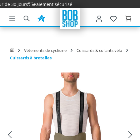
de 30 jours
Paiement sécurisé
ontenu principal
Vêtements de cyclisme
Cuissards & collants vélo
Cuissards à bretelles