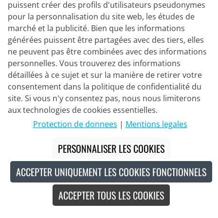
puissent créer des profils d'utilisateurs pseudonymes
pour la personnalisation du site web, les études de
marché et la publicité. Bien que les informations
générées puissent être partagées avec des tiers, elles
ne peuvent pas être combinées avec des informations
personnelles. Vous trouverez des informations
détaillées à ce sujet et sur la manière de retirer votre
Partenaire de Livraison
consentement dans la politique de confidentialité du
site. Si vous n'y consentez pas, nous nous limiterons
aux technologies de cookies essentielles.
Nous Contacter
Protection de donnees
|
Mentions legales
Chat en direct
PERSONNALISER LES COOKIES
Mo - Fr: 8:30 - 16:00 (HNEC)
Whatsapp
ACCEPTER UNIQUEMENT LES COOKIES FONCTIONNELS
Rappel (en/de)
ACCEPTER TOUS LES COOKIES
Formulaire de contact