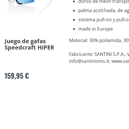
dorso de mesh transpi
palma acolchada, de ag
sistema pull-on y pull-o
made in Europe
Juego de gafas
Material: 30% poliamida, 3
Speedcraft HiPER
Fabricante: SANTINI S.P.A., 
info@santinisms.it
; www.sa
159,95 €