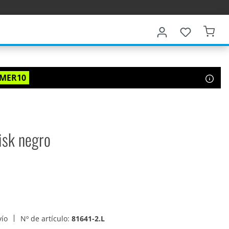
MER10
isk negro
vío
Nº de artículo:
81641-2.L