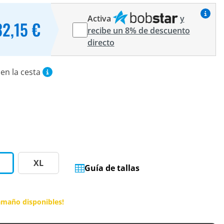
Activa
y
32,15 €
recibe un 8% de descuento
directo
 en la cesta
XL
Guía de tallas
tamaño disponibles!