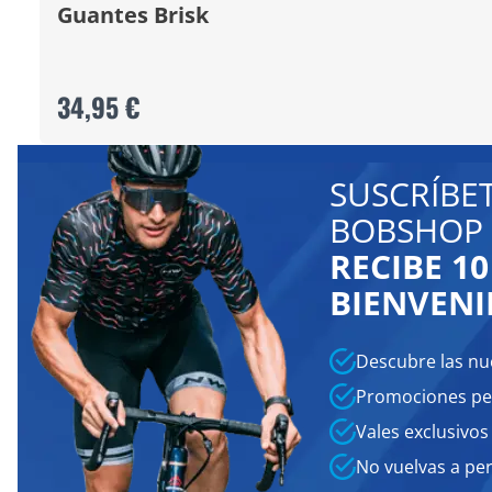
Guantes Brisk
34,95 €
SUSCRÍBE
BOBSHOP 
RECIBE 1
BIENVENI
Descubre las nu
Promociones pe
Vales exclusivos
No vuelvas a pe