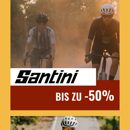
-50%
BIS ZU
Jetzt entdecken