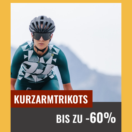
KURZARMTRIKOTS
-60%
BIS ZU
Jetzt entdecken