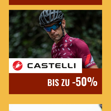
-50%
BIS ZU
Jetzt entdecken