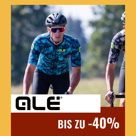
-40%
BIS ZU
Jetzt entdecken