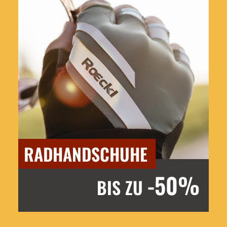
RADHANDSCHUHE
-50%
BIS ZU
Jetzt entdecken