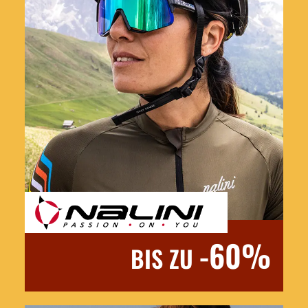
-60%
BIS ZU
Jetzt entdecken